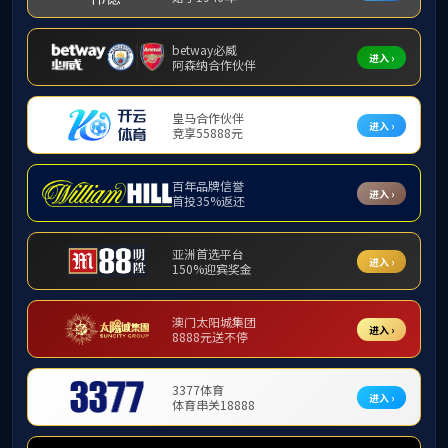
党建活动
党建活动
支部建设
组织发展
304永利集团
制度建设
职工之家
本网讯（通讯员
红色底蕴，厚植家
重要讲话精神五
教师集体重温了习