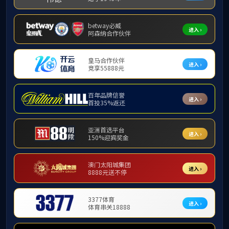
新闻动态
新闻动态
通知通告
机关第一党
10月29日下午
学习贯彻党的二十届
部、304永利集团
员工骨干共同参加了
在“理论联学”环
带来一堂贯通历史、