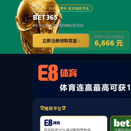
首页
公司概况
团队队伍
公司产品