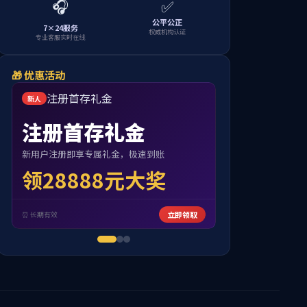
位置：
>
首页
公司产品
2017-11-03
2017-11-03
2017-11-03
2017-11-03
2017-11-03
2017-11-03
2017-11-03