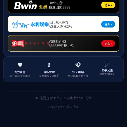
王晓珊
于影
李林琳
郑辉
姚红
陈兵兵
李晓东
包卓