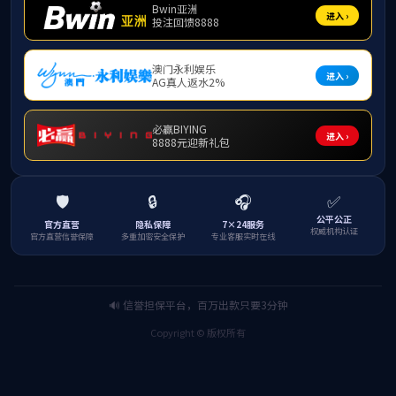
​牢记嘱托，感恩奋
304永利集团举办
突出重点 找准定位
公司党委书记陈权
304永利集团召开
304永利集团成功
​公司研究生受邀参
304永利集团举办