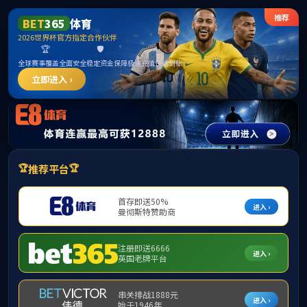
中国·304永利(集团有限公司)-官方网站
首页
公司概况
团队队伍
教
新闻资讯