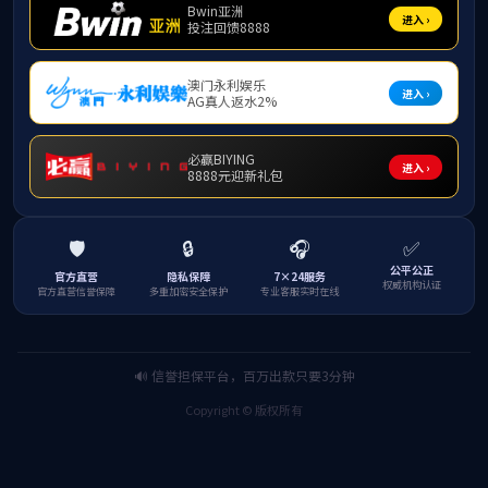
共青团304永利集
304永利集团202
304永利集团第
304永利集团20
2024级新生迎新
304永利集团20
关于参加学校首届
第四十四届田径运