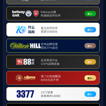
员工活动
研究生会
研究生会
奖学金评选
304永利集团关于2
下载专区
公司学术会议及大
第十三届娱乐运动
304永利集团20
304永利集团第
304永利集团第
第十二届娱乐运动